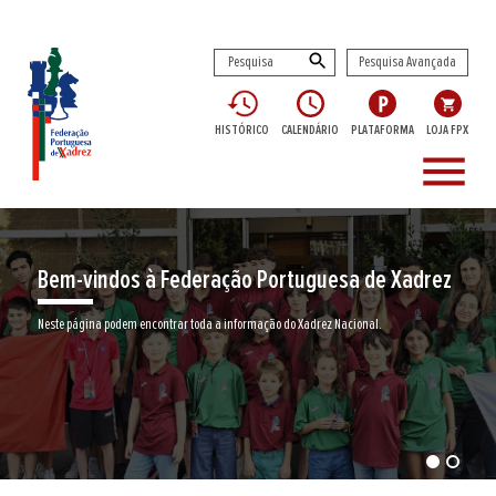
Pesquisa Avançada
HISTÓRICO
CALENDÁRIO
PLATAFORMA
LOJA FPX
menu
Bem-vindos à Federação Portuguesa de Xadrez
Neste página podem encontrar toda a informação do Xadrez Nacional.