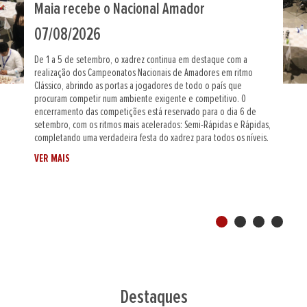
Nacionais femininos de ritmos rápidos na
Maia
04/08/2026
No próximo dia 30 de agosto, a cidade da Maia recebe os
Campeonatos Nacionais Femininos de Rápidas e de Semi-Rápidas,
provas individuais que abrem a semana de competições de xadrez
organizada neste recinto e que atribuem dois títulos nacionais na
vertente feminina. Durante o período da manhã terá lugar o
Campeonato Nacional Feminino de Rápidas, disputado em ritmo
rápido de 3m+2s jogada/lance, reunindo jogadoras de diferentes
clubes e associações de todo o país. No período da tarde joga-
VER MAIS
se...
Destaques