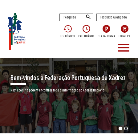
Pesquisa Avançada
HISTÓRICO
CALENDÁRIO
PLATAFORMA
LOJA FPX
menu
Encontre aqui o seu clube de Xadrez
Junte-se a nós neste jogo milenar