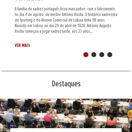
Na localidade montenegrina de Cetinje já se jogam os
a
Campeonatos da Europa de Sub-20 e Portugal está representado
nas competições feminina e absoluta, através, respetivamente, de
Margarida Correia (Vitória SC) e Filipa Camacho (Clube dos Galitos) e
de Gustavo Ribeiro (AX Gaia). Na primeira das nove...
VER MAIS
Destaques