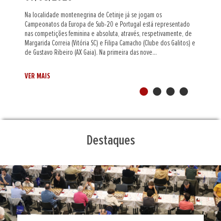
O mestre internacional indiano Al Muthaiah (Assembleia Figueirense)
foi o grande vencedor do Leça Chess Open, a primeira prova do
circuito Portugal Chess Tour de 2026/27. Num torneio
supercompetitivo e equilibrado nos primeiros tabuleiros, Al
Muthaiah, cotado com 2442 pontos Elo, beneficiou de um melhor
desempate, entre os cinco jogadores...
VER MAIS
Destaques