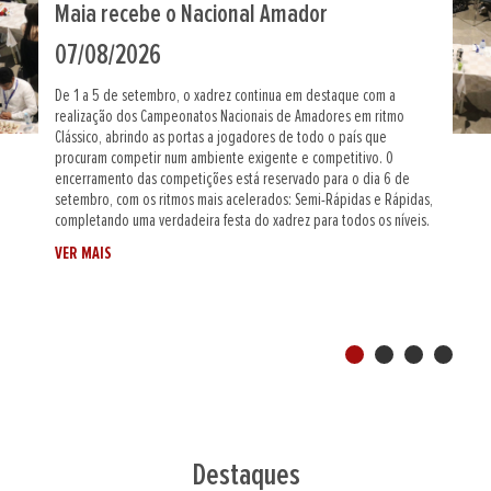
Maia define novo Campeão Nacional
Absoluto
31/07/2026
De 30 de agosto a 6 de setembro, a cidade da Maia recebe, na
Tecmaia, o Campeonato Nacional Absoluto, a prova máxima em
formato individual do calendário nacional, onde os melhores
jogadores portugueses vão disputar o título de Campeão Nacional
absoluto.Será uma semana intensa de grandes partidas, emoções
fortes e muito xadrez de alto nível, num palco de excelência que
reforça a ligação entre o desporto e a inovação. - Local: Tecmaia,
Maia- Datas: 30 de agosto a 6 de setembro de 2026-...
VER MAIS
Destaques