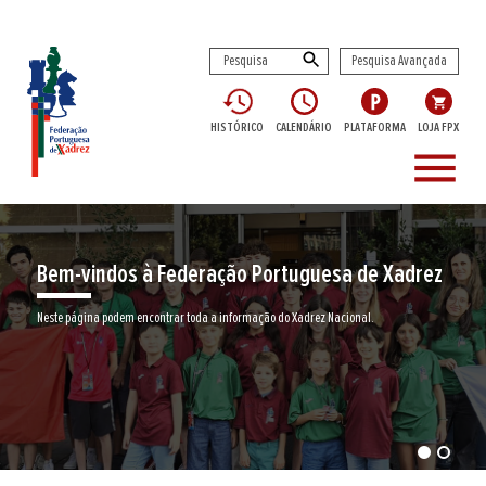
Pesquisa Avançada
HISTÓRICO
CALENDÁRIO
PLATAFORMA
LOJA FPX
menu
Encontre aqui o seu clube de Xadrez
Junte-se a nós neste jogo milenar