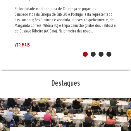
O mestre internacional indiano Al Muthaiah (Assembleia Figueirense)
foi o grande vencedor do Leça Chess Open, a primeira prova do
circuito Portugal Chess Tour de 2026/27. Num torneio
e
supercompetitivo e equilibrado nos primeiros tabuleiros, Al
Muthaiah, cotado com 2442 pontos Elo, beneficiou de um melhor
desempate, entre os cinco jogadores...
VER MAIS
Destaques