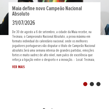
Xadrez para todos: nasce o Campeonato
Nacional Adaptado
30/07/2026
Nos dias 05 e 06 de setembro de 2026, a TECMAIA, na Maia, acolhe
pela primeira vez o Campeonato Nacional de Xadrez Adaptado, uma
nova prova integrada no calendário nacional da Federação
Portuguesa de Xadrez e dedicada a atletas com deficiência visual,
baixa visão e deficiência motora. Esta estreia reforça o
compromisso da FPX com a inclusão e o alargamento da prática do
xadrez a todos os cidadãos, independentemente das suas
limitações funcionais.O Campeonato Nacional de Xadrez Adaptado
VER MAIS
será disputado em...