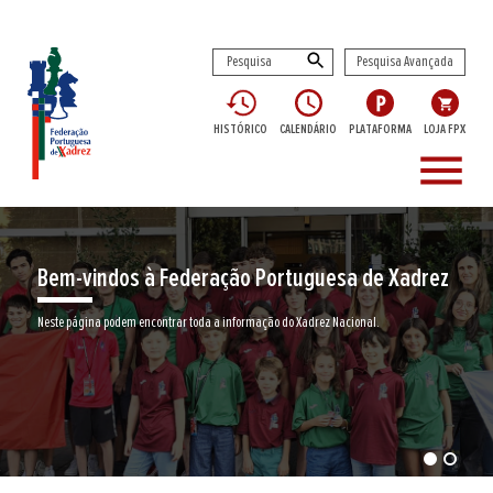
Pesquisa Avançada
HISTÓRICO
CALENDÁRIO
PLATAFORMA
LOJA FPX
menu
Encontre aqui o seu clube de Xadrez
Junte-se a nós neste jogo milenar