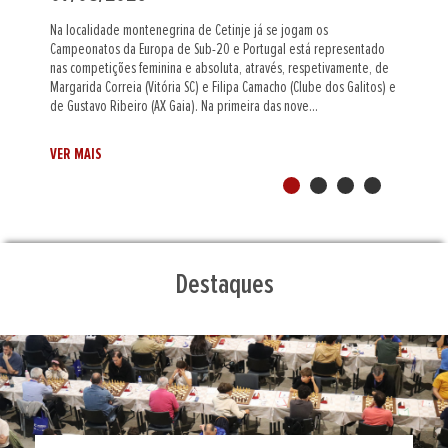
O mestre internacional indiano Al Muthaiah (Assembleia Figueirense)
foi o grande vencedor do Leça Chess Open, a primeira prova do
circuito Portugal Chess Tour de 2026/27. Num torneio
supercompetitivo e equilibrado nos primeiros tabuleiros, Al
Muthaiah, cotado com 2442 pontos Elo, beneficiou de um melhor
desempate, entre os cinco jogadores...
VER MAIS
Destaques