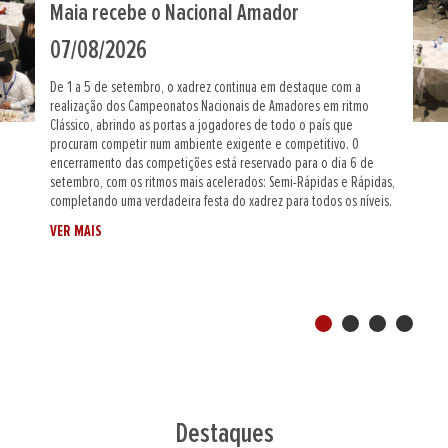
Maia define novo Campeão Nacional
Absoluto
31/07/2026
De 30 de agosto a 6 de setembro, a cidade da Maia recebe, na
Tecmaia, o Campeonato Nacional Absoluto, a prova máxima em
formato individual do calendário nacional, onde os melhores
jogadores portugueses vão disputar o título de Campeão Nacional
absoluto.Será uma semana intensa de grandes partidas, emoções
fortes e muito xadrez de alto nível, num palco de excelência que
reforça a ligação entre o desporto e a inovação. - Local: Tecmaia,
Maia- Datas: 30 de agosto a 6 de setembro de 2026-...
VER MAIS
Destaques