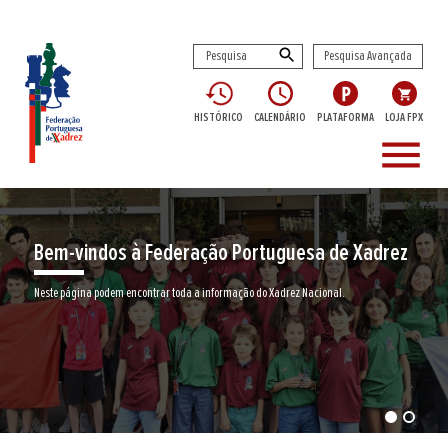
Pesquisa Avançada
HISTÓRICO
CALENDÁRIO
PLATAFORMA
LOJA FPX
menu
Encontre aqui o seu clube de Xadrez
Junte-se a nós neste jogo milenar