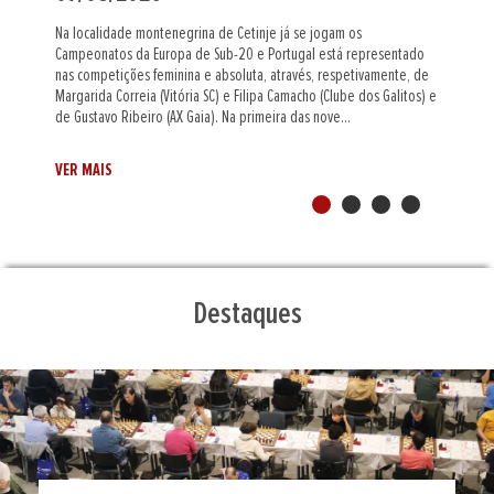
O mestre internacional indiano Al Muthaiah (Assembleia Figueirense)
foi o grande vencedor do Leça Chess Open, a primeira prova do
circuito Portugal Chess Tour de 2026/27. Num torneio
supercompetitivo e equilibrado nos primeiros tabuleiros, Al
Muthaiah, cotado com 2442 pontos Elo, beneficiou de um melhor
desempate, entre os cinco jogadores...
VER MAIS
Destaques