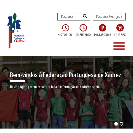
Pesquisa Avançada
HISTÓRICO
CALENDÁRIO
PLATAFORMA
LOJA FPX
menu
Encontre aqui o seu clube de Xadrez
Junte-se a nós neste jogo milenar