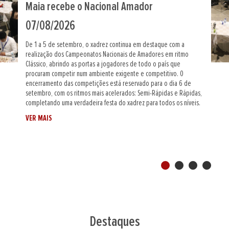
Maia define novo Campeão Nacional
Absoluto
31/07/2026
De 30 de agosto a 6 de setembro, a cidade da Maia recebe, na
Tecmaia, o Campeonato Nacional Absoluto, a prova máxima em
formato individual do calendário nacional, onde os melhores
jogadores portugueses vão disputar o título de Campeão Nacional
absoluto.Será uma semana intensa de grandes partidas, emoções
fortes e muito xadrez de alto nível, num palco de excelência que
reforça a ligação entre o desporto e a inovação. - Local: Tecmaia,
Maia- Datas: 30 de agosto a 6 de setembro de 2026-...
VER MAIS
Destaques