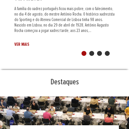
Na localidade montenegrina de Cetinje já se jogam os
a
Campeonatos da Europa de Sub-20 e Portugal está representado
nas competições feminina e absoluta, através, respetivamente, de
Margarida Correia (Vitória SC) e Filipa Camacho (Clube dos Galitos) e
de Gustavo Ribeiro (AX Gaia). Na primeira das nove...
VER MAIS
Destaques