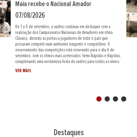
Nacionais femininos de ritmos rápidos na
Maia
04/08/2026
No próximo dia 30 de agosto, a cidade da Maia recebe os
Campeonatos Nacionais Femininos de Rápidas e de Semi-Rápidas,
provas individuais que abrem a semana de competições de xadrez
organizada neste recinto e que atribuem dois títulos nacionais na
vertente feminina. Durante o período da manhã terá lugar o
Campeonato Nacional Feminino de Rápidas, disputado em ritmo
rápido de 3m+2s jogada/lance, reunindo jogadoras de diferentes
clubes e associações de todo o país. No período da tarde joga-
VER MAIS
se...
Destaques