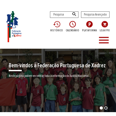
Pesquisa Avançada
HISTÓRICO
CALENDÁRIO
PLATAFORMA
LOJA FPX
menu
Encontre aqui o seu clube de Xadrez
Junte-se a nós neste jogo milenar