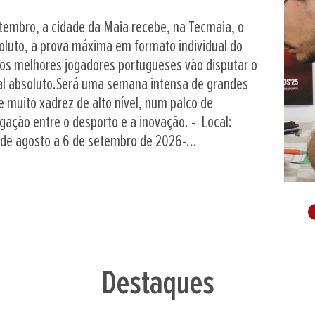
bro de 2026, a TECMAIA, na Maia, acolhe pela
o Nacional de Xadrez Adaptado, uma nova prova
acional da Federação Portuguesa de Xadrez e
iciência visual, baixa visão e deficiência motora.
mpromisso da FPX com a inclusão e o alargamento
odos os cidadãos, independentemente das suas
Campeonato Nacional de Xadrez Adaptado será
Destaques