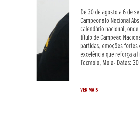
30/07/2026
Nos dias 05 e 06 de setem
primeira vez o Campeonat
integrada no calendário n
dedicada a atletas com def
Esta estreia reforça o co
da prática do xadrez a t
limitações funcionais.O 
disputado em...
VER MAIS