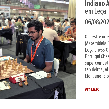
Confirma
Olimpíad
01/08/202
Após uma prim
de julho pelo
António Perei
para as Olim
estão estabel
Diretor Técnic
VER MAIS