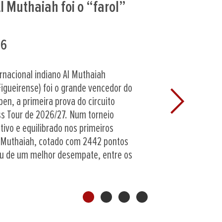
das as seleções para as
as
6
eira convocatória, anunciada no dia 7
 selecionador nacional, o mestre FIDE
ra dos Santos, as seleções de Portugal
Next
píadas de Samarcanda (Uzbequistão) já
ecidas em definitivo. As escolhas do
o Nacional,...