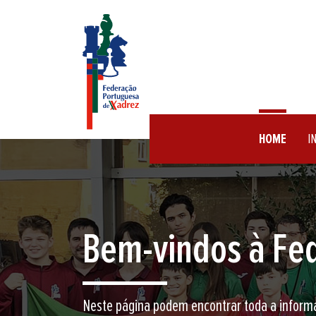
HOME
I
Encontre aqui o 
Junte-se a nós neste jogo milenar