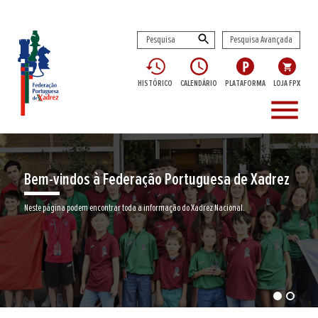
Pesquisa Avançada
HISTÓRICO
CALENDÁRIO
PLATAFORMA
LOJA FPX
menu
Bem-vindos à Federação Portuguesa de Xadrez
Neste página podem encontrar toda a informação do Xadrez Nacional.