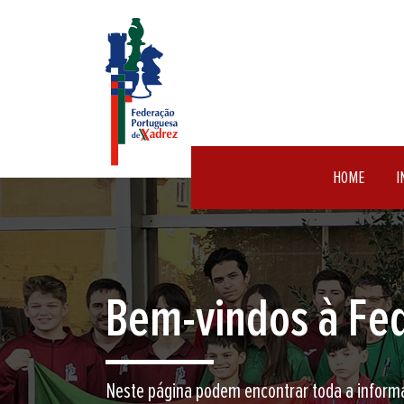
HOME
I
Encontre aqui o 
Junte-se a nós neste jogo milenar