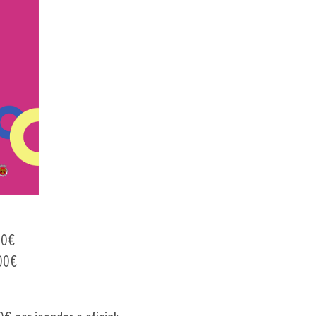
00€
,00€