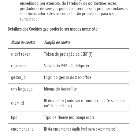
embebidos, por exemplo, do Facebook ou do Youtube, estes
prestadores de serviços poderão inserir os seus próprios cookies no
seu computador. Estes cookies não são prejudiciais para o seu
computador.
Detalhes dos Cookies que poderão ser usados neste site:
Nome do cookie
Função do cookie
ci_csrf_token
Token de proteção de CSRF [1]
ci_session
Sessão do PHP e CodeIgniter
gestor_id
Login do gestor do backoffice
cms_language
Idioma do backoffice
ID do cliente (pode ser e-commerce ou *e somente
client_id
ou* área restrita.)
tipo
Tipo de cliente (ex: comprador)
encomenda_id
ID da encomenda (aplicável para e-commerce)