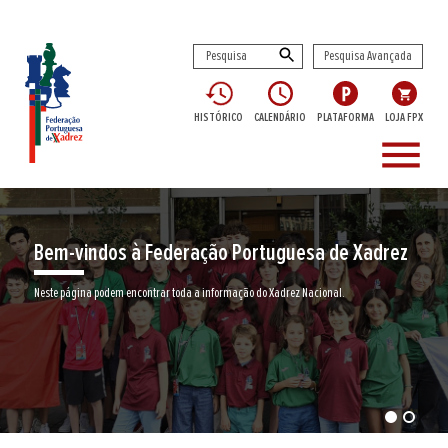
Pesquisa Avançada
HISTÓRICO
CALENDÁRIO
PLATAFORMA
LOJA FPX
menu
Bem-vindos à Federação Portuguesa de Xadrez
Neste página podem encontrar toda a informação do Xadrez Nacional.