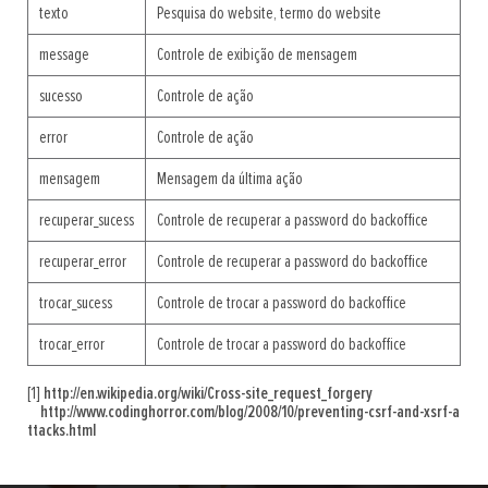
texto
Pesquisa do website, termo do website
message
Controle de exibição de mensagem
sucesso
Controle de ação
error
Controle de ação
mensagem
Mensagem da última ação
recuperar_sucess
Controle de recuperar a password do backoffice
recuperar_error
Controle de recuperar a password do backoffice
trocar_sucess
Controle de trocar a password do backoffice
trocar_error
Controle de trocar a password do backoffice
[1]
http://en.wikipedia.org/wiki/Cross-site_request_forgery
http://www.codinghorror.com/blog/2008/10/preventing-csrf-and-xsrf-a
ttacks.html