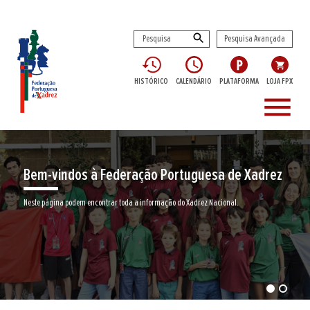
Pesquisa Avançada
HISTÓRICO
CALENDÁRIO
PLATAFORMA
LOJA FPX
menu
Bem-vindos à Federação Portuguesa de Xadrez
Neste página podem encontrar toda a informação do Xadrez Nacional.