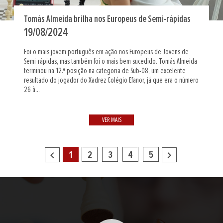
Tomás Almeida brilha nos Europeus de Semi-rápidas
19/08/2024
Foi o mais jovem português em ação nos Europeus de Jovens de
Semi-rápidas, mas também foi o mais bem sucedido. Tomás Almeida
terminou na 12.ª posição na categoria de Sub-08, um excelente
resultado do jogador do Xadrez Colégio Efanor, já que era o número
26 à...
VER MAIS
navigate_before
navigate_next
1
2
3
4
5