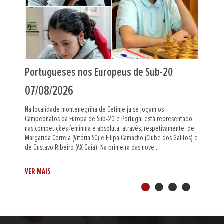
eses nos Europeus de Sub-20
Indiano Al Mut
2026
06/08/2026
de montenegrina de Cetinje já se jogam os
O mestre internaciona
 da Europa de Sub-20 e Portugal está representado
foi o grande vencedo
ções feminina e absoluta, através, respetivamente, de
circuito Portugal Che
rreia (Vitória SC) e Filipa Camacho (Clube dos Galitos) e
supercompetitivo e eq
ibeiro (AX Gaia). Na primeira das nove...
Muthaiah, cotado com
desempate, entre os c
VER MAIS