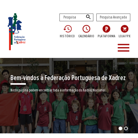
Pesquisa Avançada
HISTÓRICO
CALENDÁRIO
PLATAFORMA
LOJA FPX
menu
ração Portuguesa de Xadrez
Encontre aqui o se
da a informação do Xadrez Nacional.
Junte-se a nós neste jogo milenar