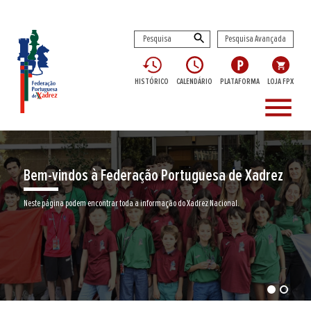
Pesquisa Avançada
HISTÓRICO
CALENDÁRIO
PLATAFORMA
LOJA FPX
menu
Bem-vindos à Federação Portuguesa de Xadrez
Neste página podem encontrar toda a informação do Xadrez Nacional.