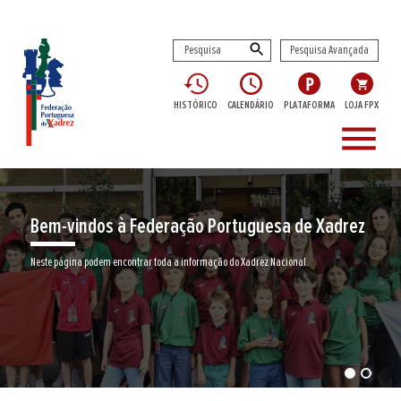
Pesquisa Avançada
HISTÓRICO
CALENDÁRIO
PLATAFORMA
LOJA FPX
menu
Bem-vindos à Federação Portuguesa de Xadrez
Neste página podem encontrar toda a informação do Xadrez Nacional.