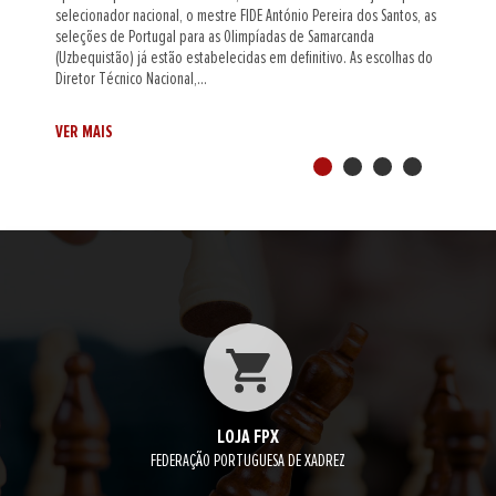
ntónio Pereira dos Santos, as
Campeonatos Nacionais Femininos de Rápidas e
das de Samarcanda
provas individuais que abrem a semana de comp
m definitivo. As escolhas do
organizada neste recinto e que atribuem dois tít
vertente feminina.Durante o período da manhã..
VER MAIS
LOJA FPX
FEDERAÇÃO PORTUGUESA DE XADREZ