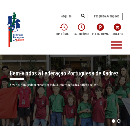
Pesquisa Avançada
HISTÓRICO
CALENDÁRIO
PLATAFORMA
LOJA FPX
menu
e Xadrez
Encontre aqui o seu clube de Xadrez
Junte-se a nós neste jogo milenar