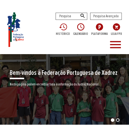
Pesquisa Avançada
HISTÓRICO
CALENDÁRIO
PLATAFORMA
LOJA FPX
menu
Bem-vindos à Federação Portuguesa de Xadrez
Neste página podem encontrar toda a informação do Xadrez Nacional.