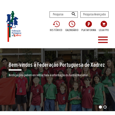
Pesquisa Avançada
HISTÓRICO
CALENDÁRIO
PLATAFORMA
LOJA FPX
menu
Bem-vindos à Federação Portuguesa de Xadrez
Neste página podem encontrar toda a informação do Xadrez Nacional.