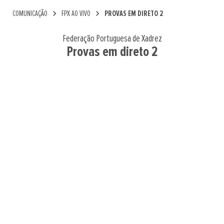
chevron_right
chevron_right
COMUNICAÇÃO
FPX AO VIVO
PROVAS EM DIRETO 2
Federação Portuguesa de Xadrez
Provas em direto 2