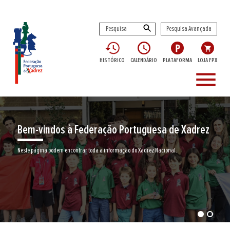
Pesquisa Avançada
HISTÓRICO
CALENDÁRIO
PLATAFORMA
LOJA FPX
menu
Bem-vindos à Federação Portuguesa de Xadrez
Neste página podem encontrar toda a informação do Xadrez Nacional.