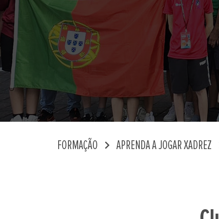
chevron_right
chev
FORMAÇÃO
APRENDA A JOGAR XADREZ
Cl