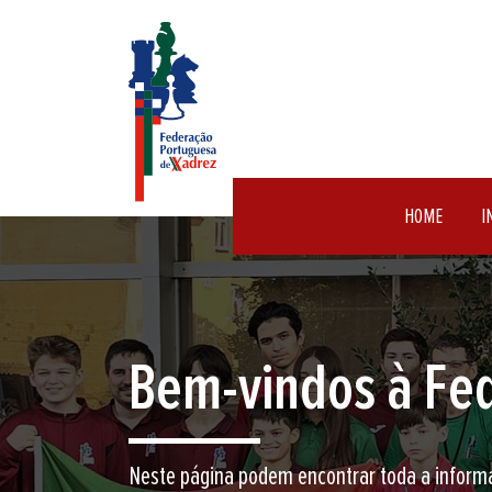
HOME
I
Encontre aqui o 
Junte-se a nós neste jogo milenar