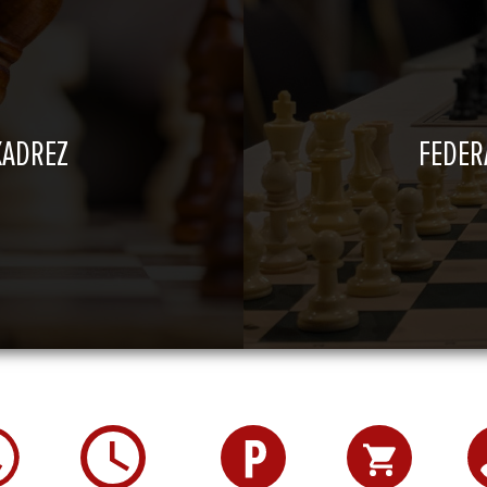
XADREZ
FEDER