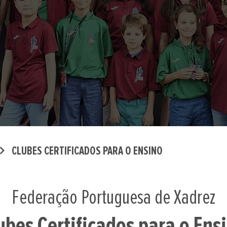
ron_right
CLUBES CERTIFICADOS PARA O ENSINO
Federação Portuguesa de Xadrez
ubes Certificados para o Ens