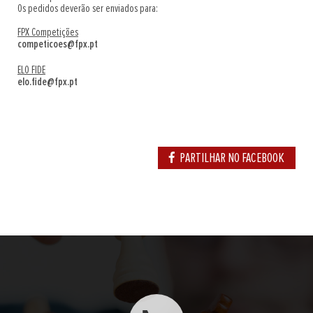
Os pedidos deverão ser enviados para:
FPX Competições
competicoes@fpx.pt
ELO FIDE
elo.fide@fpx.pt
PARTILHAR NO FACEBOOK