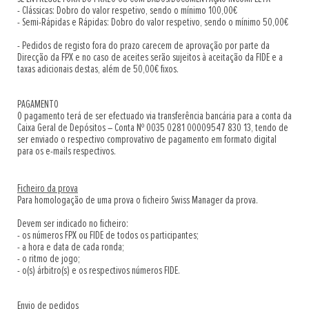
- Clássicas: Dobro do valor respetivo, sendo o mínimo 100,00€
- Semi-Rápidas e Rápidas: Dobro do valor respetivo, sendo o mínimo 50,00€
- Pedidos de registo fora do prazo carecem de aprovação por parte da
Direcção da FPX e no caso de aceites serão sujeitos à aceitação da FIDE e a
taxas adicionais destas, além de 50,00€ fixos.
PAGAMENTO
O pagamento terá de ser efectuado via transferência bancária para a conta da
Caixa Geral de Depósitos – Conta Nº 0035 0281 00009547 830 13, tendo de
ser enviado o respectivo comprovativo de pagamento em formato digital
para os e-mails respectivos.
Ficheiro da prova
Para homologação de uma prova o ficheiro Swiss Manager da prova.
Devem ser indicado no ficheiro:
- os números FPX ou FIDE de todos os participantes;
- a hora e data de cada ronda;
- o ritmo de jogo;
- o(s) árbitro(s) e os respectivos números FIDE.
Envio de pedidos