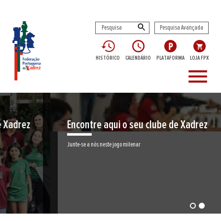
Pesquisa Avançada
HISTÓRICO
CALENDÁRIO
PLATAFORMA
LOJA FPX
menu
Encontre aqui o seu clube de Xadrez
Junte-se a nós neste jogo milenar