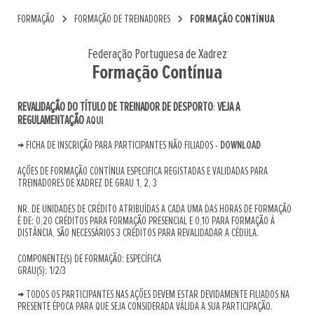
chevron_right
chevron_right
FORMAÇÃO
FORMAÇÃO DE TREINADORES
FORMAÇÃO CONTÍNUA
Federação Portuguesa de Xadrez
Formação Contínua
REVALIDAÇÃO DO TÍTULO DE TREINADOR DE DESPORTO
VEJA A
:
REGULAMENTAÇÃO
AQUI
→ FICHA DE INSCRIÇÃO PARA PARTICIPANTES NÃO FILIADOS -
DOWNLOAD
AÇÕES DE FORMAÇÃO CONTÍNUA ESPECIFICA REGISTADAS E VALIDADAS PARA
TREINADORES DE XADREZ DE GRAU 1, 2, 3
NR. DE UNIDADES DE CRÉDITO ATRIBUÍDAS A CADA UMA DAS HORAS DE FORMAÇÃO
É DE: 0,20 CRÉDITOS PARA FORMAÇÃO PRESENCIAL E 0,10 PARA FORMAÇÃO À
DISTÂNCIA, SÃO NECESSÁRIOS 3 CRÉDITOS PARA REVALIDADAR A CÉDULA.
COMPONENTE(S) DE FORMAÇÃO: ESPECÍFICA
GRAU(S): 1/2/3
→ TODOS OS PARTICIPANTES NAS AÇÕES DEVEM ESTAR DEVIDAMENTE FILIADOS NA
PRESENTE ÉPOCA PARA QUE SEJA CONSIDERADA VÁLIDA A SUA PARTICIPAÇÃO.