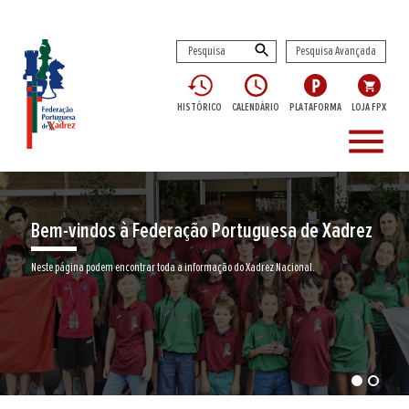
Pesquisa Avançada
HISTÓRICO
CALENDÁRIO
PLATAFORMA
LOJA FPX
menu
Bem-vindos à Federação Portuguesa de Xadrez
Neste página podem encontrar toda a informação do Xadrez Nacional.