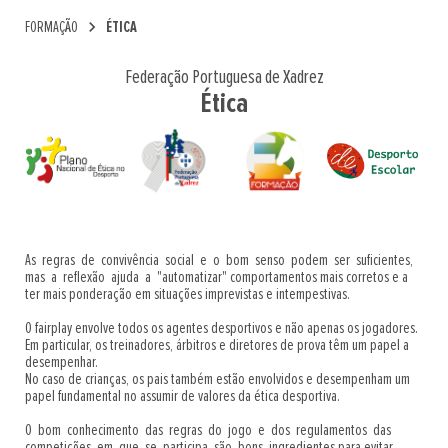
chevron_right
FORMAÇÃO
ÉTICA
Federação Portuguesa de Xadrez
Ética
As regras de convivência social e o bom senso podem ser suficientes,
mas a reflexão ajuda a "automatizar" comportamentos mais corretos e a
ter mais ponderação em situações imprevistas e intempestivas.
O fairplay envolve todos os agentes desportivos e não apenas os jogadores.
Em particular, os treinadores, árbitros e diretores de prova têm um papel a
desempenhar.
No caso de crianças, os pais também estão envolvidos e desempenham um
papel fundamental no assumir de valores da ética desportiva.
O bom conhecimento das regras do jogo e dos regulamentos das
competições em que se participa são bons ingredientes para evitar