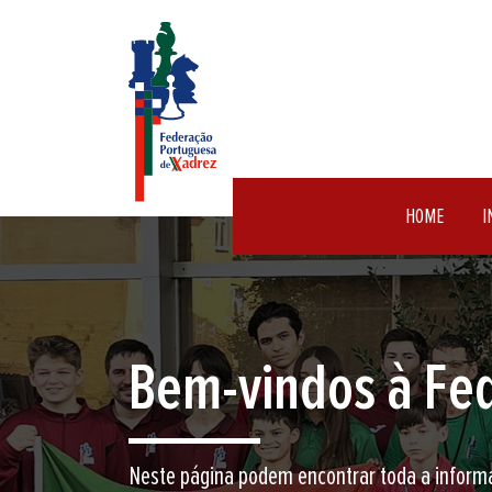
HOME
I
Encontre aqui o 
Junte-se a nós neste jogo milenar