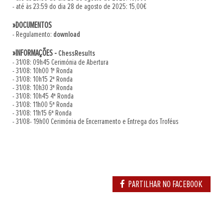
- até às 23:59 do dia 28 de agosto de 2025: 15,00€
»DOCUMENTOS
- Regulamento:
download
»INFORMAÇÕES -
ChessResults
- 31/08: 09h45 Cerimónia de Abertura
- 31/08: 10h00 1ª Ronda
- 31/08: 10h15 2ª Ronda
- 31/08: 10h30 3ª Ronda
- 31/08: 10h45 4ª Ronda
- 31/08: 11h00 5ª Ronda
- 31/08: 11h15 6ª Ronda
- 31/08- 19h00 Cerimónia de Encerramento e Entrega dos Troféus
PARTILHAR NO FACEBOOK