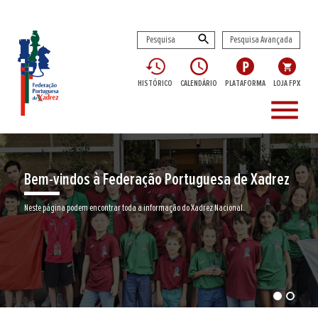
Pesquisa Avançada
HISTÓRICO
CALENDÁRIO
PLATAFORMA
LOJA FPX
menu
Encontre aqui o seu clube de Xadrez
Junte-se a nós neste jogo milenar