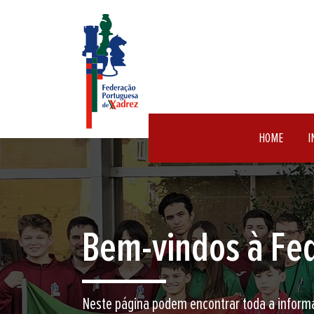
HOME
I
Encontre aqui o 
Junte-se a nós neste jogo milenar