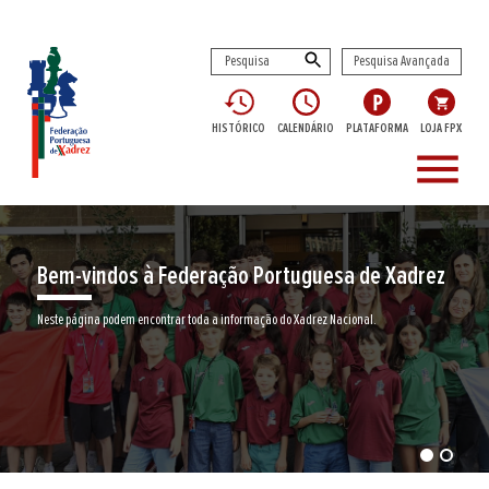
Pesquisa Avançada
HISTÓRICO
CALENDÁRIO
PLATAFORMA
LOJA FPX
menu
Bem-vindos à Federação Portuguesa de Xadrez
Neste página podem encontrar toda a informação do Xadrez Nacional.