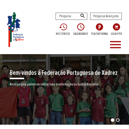
Pesquisa Avançada
HISTÓRICO
CALENDÁRIO
PLATAFORMA
LOJA FPX
menu
Bem-vindos à Federação Portuguesa de Xadrez
Neste página podem encontrar toda a informação do Xadrez Nacional.