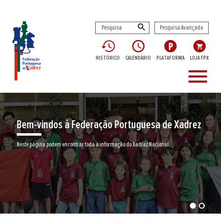
Pesquisa Avançada
HISTÓRICO
CALENDÁRIO
PLATAFORMA
LOJA FPX
menu
Bem-vindos à Federação Portuguesa de Xadrez
Neste página podem encontrar toda a informação do Xadrez Nacional.