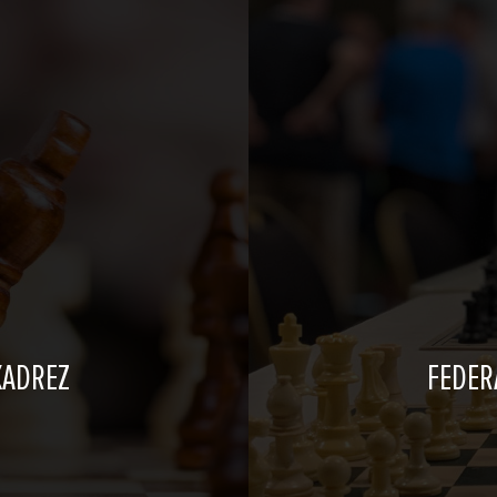
XADREZ
FEDER