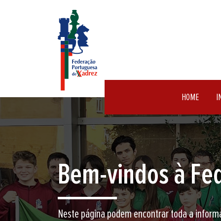
HOME
I
Encontre aqui o 
Junte-se a nós neste jogo milenar