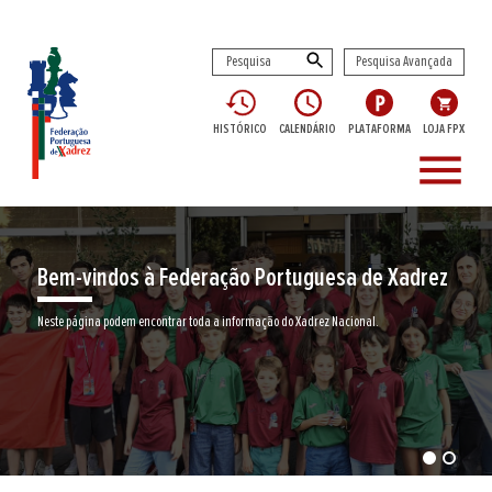
Pesquisa Avançada
HISTÓRICO
CALENDÁRIO
PLATAFORMA
LOJA FPX
menu
Bem-vindos à Federação Portuguesa de Xadrez
Neste página podem encontrar toda a informação do Xadrez Nacional.