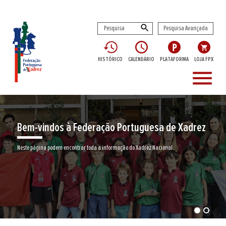
Pesquisa Avançada
HISTÓRICO
CALENDÁRIO
PLATAFORMA
LOJA FPX
menu
Bem-vindos à Federação Portuguesa de Xadrez
Neste página podem encontrar toda a informação do Xadrez Nacional.