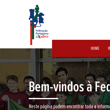
HOME
I
Encontre aqui o 
Junte-se a nós neste jogo milenar