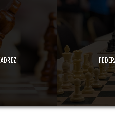
XADREZ
FEDER