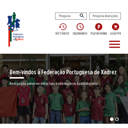
Pesquisa Avançada
HISTÓRICO
CALENDÁRIO
PLATAFORMA
LOJA FPX
menu
Bem-vindos à Federação Portuguesa de Xadrez
Neste página podem encontrar toda a informação do Xadrez Nacional.