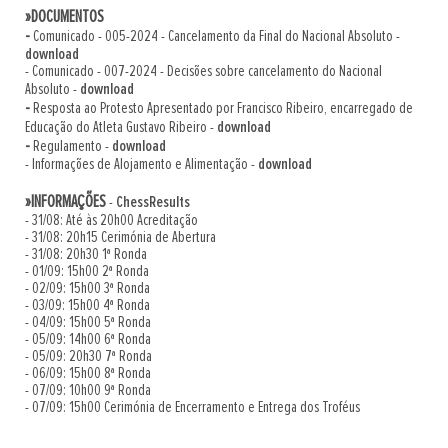
»DOCUMENTOS
-
Comunicado - 005-2024 - Cancelamento da Final do Nacional Absoluto -
download
- Comunicado - 007-2024 - Decisões sobre cancelamento do Nacional
Absoluto -
download
-
Resposta ao Protesto Apresentado por Francisco Ribeiro, encarregado de
Educação do Atleta Gustavo Ribeiro -
download
-
Regulamento -
download
- Informações de Alojamento e Alimentação -
download
»INFORMAÇÕES
-
ChessResults
- 31/08: Até às 20h00 Acreditação
- 31/08: 20h15 Cerimónia de Abertura
- 31/08: 20h30 1ª Ronda
- 01/09: 15h00 2ª Ronda
- 02/09: 15h00 3ª Ronda
- 03/09: 15h00 4ª Ronda
- 04/09: 15h00 5ª Ronda
- 05/09: 14h00 6ª Ronda
- 05/09: 20h30 7ª Ronda
- 06/09: 15h00 8ª Ronda
- 07/09: 10h00 9ª Ronda
- 07/09: 15h00 Cerimónia de Encerramento e Entrega dos Troféus