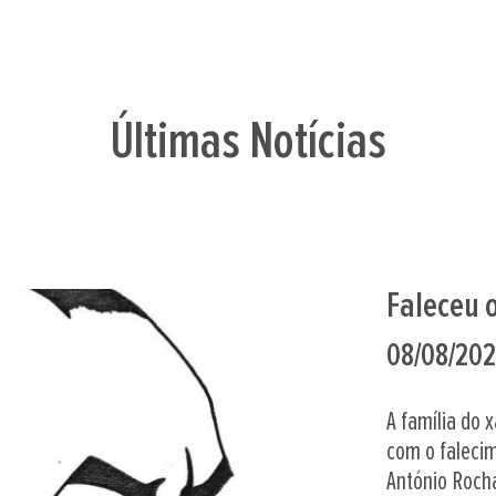
Últimas Notícias
Portugue
20
07/08/20
Na localidade
os Campeonat