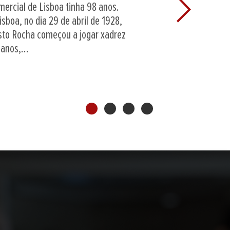
ntado nas competições feminina e
Next
avés, respetivamente, de Margarida
ria SC) e Filipa Camacho (Clube dos
 Gustavo Ribeiro (AX Gaia). Na primeira