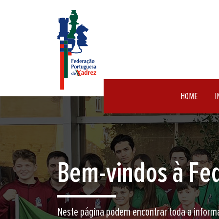
HOME
I
Encontre aqui o 
Junte-se a nós neste jogo milenar