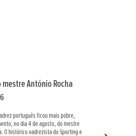
ses nos Europeus de Sub-
26
 montenegrina de Cetinje já se jogam
os da Europa de Sub-20 e Portugal