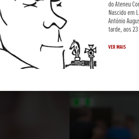
está represe
absoluta, atr
Correia (Vitó
Galitos) e de
das nove...
VER MAIS