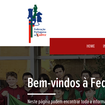
HOME
I
Encontre aqui o 
Junte-se a nós neste jogo milenar