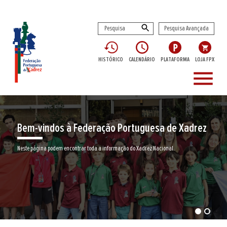
Pesquisa Avançada
HISTÓRICO
CALENDÁRIO
PLATAFORMA
LOJA FPX
menu
Bem-vindos à Federação Portuguesa de Xadrez
Neste página podem encontrar toda a informação do Xadrez Nacional.