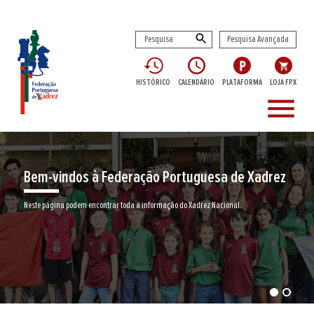
Pesquisa Avançada
HISTÓRICO
CALENDÁRIO
PLATAFORMA
LOJA FPX
menu
Bem-vindos à Federação Portuguesa de Xadrez
Neste página podem encontrar toda a informação do Xadrez Nacional.