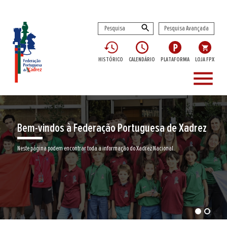
Pesquisa Avançada
HISTÓRICO
CALENDÁRIO
PLATAFORMA
LOJA FPX
menu
Bem-vindos à Federação Portuguesa de Xadrez
Neste página podem encontrar toda a informação do Xadrez Nacional.