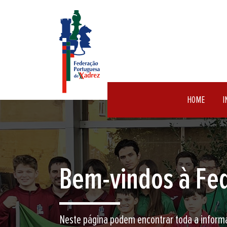
HOME
I
Encontre aqui o 
Junte-se a nós neste jogo milenar