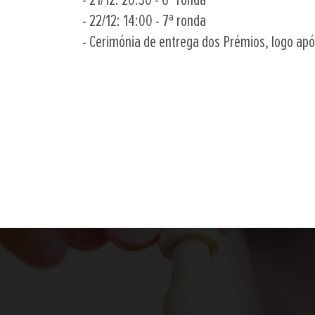
- 21/12: 20:30 - 6ª ronda
- 22/12: 14:00 - 7ª ronda
- Cerimónia de entrega dos Prémios, logo ap