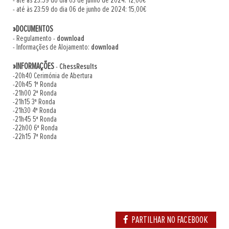
- até às 23:59 do dia 03 de junho de 2024: 12,00€
- até às 23:59 do dia 06 de junho de 2024: 15,00€
»DOCUMENTOS
- Regulamento -
download
- Informações de Alojamento:
download
»INFORMAÇÕES
-
ChessResults
-20h40 Cerimónia de Abertura
-20h45 1ª Ronda
-21h00 2ª Ronda
-21h15 3ª Ronda
-21h30 4ª Ronda
-21h45 5ª Ronda
-22h00 6ª Ronda
-22h15 7ª Ronda
PARTILHAR NO FACEBOOK