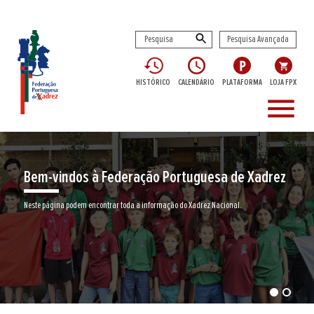
Pesquisa Avançada
HISTÓRICO
CALENDÁRIO
PLATAFORMA
LOJA FPX
menu
Bem-vindos à Federação Portuguesa de Xadrez
Neste página podem encontrar toda a informação do Xadrez Nacional.