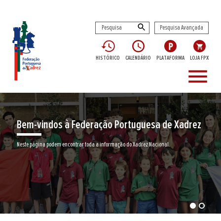
Pesquisa Avançada
HISTÓRICO
CALENDÁRIO
PLATAFORMA
LOJA FPX
menu
Bem-vindos à Federação Portuguesa de Xadrez
Neste página podem encontrar toda a informação do Xadrez Nacional.