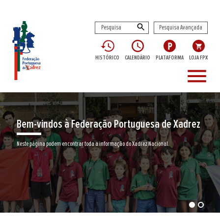
Pesquisa Avançada
HISTÓRICO
CALENDÁRIO
PLATAFORMA
LOJA FPX
menu
ração Portuguesa de Xadrez
Encontre aqui o se
da a informação do Xadrez Nacional.
Junte-se a nós neste jogo milenar