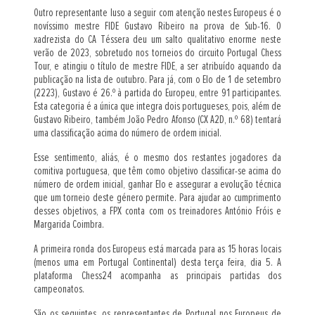
Outro representante luso a seguir com atenção nestes Europeus é o
novíssimo mestre FIDE Gustavo Ribeiro na prova de Sub-16. O
xadrezista do CA Téssera deu um salto qualitativo enorme neste
verão de 2023, sobretudo nos torneios do circuito Portugal Chess
Tour, e atingiu o título de mestre FIDE, a ser atribuído aquando da
publicação na lista de outubro. Para já, com o Elo de 1 de setembro
(2223), Gustavo é 26.º à partida do Europeu, entre 91 participantes.
Esta categoria é a única que integra dois portugueses, pois, além de
Gustavo Ribeiro, também João Pedro Afonso (CX A2D, n.º 68) tentará
uma classificação acima do número de ordem inicial.
Esse sentimento, aliás, é o mesmo dos restantes jogadores da
comitiva portuguesa, que têm como objetivo classificar-se acima do
número de ordem inicial, ganhar Elo e assegurar a evolução técnica
que um torneio deste género permite. Para ajudar ao cumprimento
desses objetivos, a FPX conta com os treinadores António Fróis e
Margarida Coimbra.
A primeira ronda dos Europeus está marcada para as 15 horas locais
(menos uma em Portugal Continental) desta terça feira, dia 5. A
plataforma Chess24 acompanha as principais partidas dos
campeonatos.
São os seguintes, os representantes de Portugal nos Europeus de