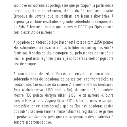
São nove os xadrezistas portugueses que participam, a partir desta
terça feira, dia 5 de setembro, até ao dia 14, nos Campeonatos
Europeus de Jovens, que se realizam em Mamaia (Roménia). A
esperança em bons resultados é grande, sobretudo no campeonato
de Sub-18 feminino, para o qual a mestre FIDE Filipa Pipiras parte
com o estatuto de número 1.
A jogadora do Xadrez Colégio Efanor está cotada com 2250 pontos
Elo, suficientes para assumir a posição líder no ranking das Sub-18
femininas. O sonho do título europeu, ou, pelo menos, de um pódio
final, é, portanto, legítimo para a já considerada melhor jogadora
lusa de sempre.
A concorrência de Filipa Pipiras, no entanto, é muito forte,
sobretudo vinda de jogadoras de países com enorme tradição na
modalidade. São os casos da número 2, a mestre FIDE do Azerbaijão
Ayan Allahverdiyeva (2169 pontos Elo), da número 3, a também
mestre FIDE polaca Martyna Wikar (2136), e da número 4, outra
mestre FIDE, a turca Zeynep Ciftci (2111). Além do mais, é sempre
necessário ter em consideração que os Elos nas jogadoras abaixo
dos Sub-18 são normalmente muito flutuantes, registando-se ganhos
e perdas substanciais, pelo que um campeonato desta natureza é
sempre supercompetitivo.