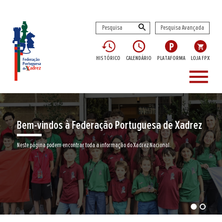
Pesquisa Avançada
HISTÓRICO
CALENDÁRIO
PLATAFORMA
LOJA FPX
menu
Bem-vindos à Federação Portuguesa de Xadrez
Neste página podem encontrar toda a informação do Xadrez Nacional.