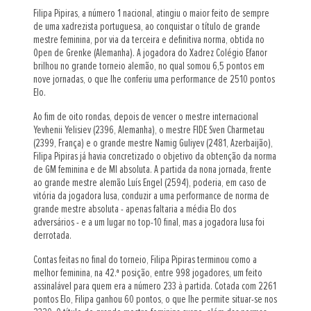
Filipa Pipiras, a número 1 nacional, atingiu o maior feito de sempre
de uma xadrezista portuguesa, ao conquistar o título de grande
mestre feminina, por via da terceira e definitiva norma, obtida no
Open de Grenke (Alemanha). A jogadora do Xadrez Colégio Efanor
brilhou no grande torneio alemão, no qual somou 6,5 pontos em
nove jornadas, o que lhe conferiu uma performance de 2510 pontos
Elo.
Ao fim de oito rondas, depois de vencer o mestre internacional
Yevhenii Yelisiev (2396, Alemanha), o mestre FIDE Sven Charmetau
(2399, França) e o grande mestre Namig Guliyev (2481, Azerbaijão),
Filipa Pipiras já havia concretizado o objetivo da obtenção da norma
de GM feminina e de MI absoluta. A partida da nona jornada, frente
ao grande mestre alemão Luís Engel (2594), poderia, em caso de
vitória da jogadora lusa, conduzir a uma performance de norma de
grande mestre absoluta - apenas faltaria a média Elo dos
adversários - e a um lugar no top-10 final, mas a jogadora lusa foi
derrotada.
Contas feitas no final do torneio, Filipa Pipiras terminou como a
melhor feminina, na 42.ª posição, entre 998 jogadores, um feito
assinalável para quem era a número 233 à partida. Cotada com 2261
pontos Elo, Filipa ganhou 60 pontos, o que lhe permite situar-se nos