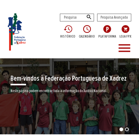
Pesquisa Avançada
HISTÓRICO
CALENDÁRIO
PLATAFORMA
LOJA FPX
menu
Bem-vindos à Federação Portuguesa de Xadrez
Neste página podem encontrar toda a informação do Xadrez Nacional.