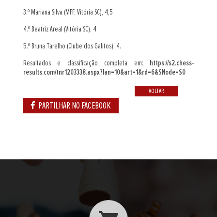
3.º Mariana Silva (MFF, Vitória SC), 4,5
4.º Beatriz Areal (Vitória SC), 4
5.º Bruna Tarelho (Clube dos Galitos), 4.
Resultados e classificação completa em:
https://s2.chess-
results.com/tnr1203338.aspx?lan=10&art=1&rd=6&SNode=S0
VOLTAR
PARTILHAR NO FACEBOOK