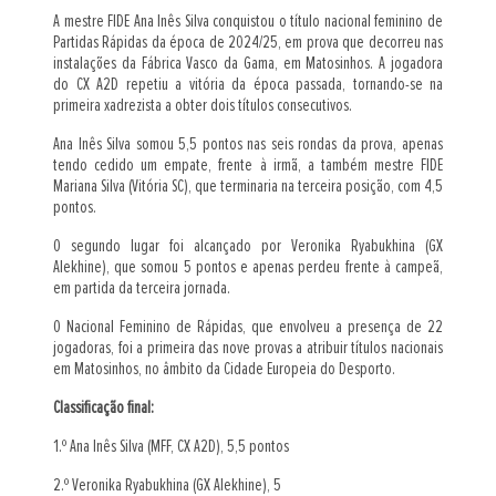
A mestre FIDE Ana Inês Silva conquistou o título nacional feminino de
Partidas Rápidas da época de 2024/25, em prova que decorreu nas
instalações da Fábrica Vasco da Gama, em Matosinhos. A jogadora
do CX A2D repetiu a vitória da época passada, tornando-se na
primeira xadrezista a obter dois títulos consecutivos.
Ana Inês Silva somou 5,5 pontos nas seis rondas da prova, apenas
tendo cedido um empate, frente à irmã, a também mestre FIDE
Mariana Silva (Vitória SC), que terminaria na terceira posição, com 4,5
pontos.
O segundo lugar foi alcançado por Veronika Ryabukhina (GX
Alekhine), que somou 5 pontos e apenas perdeu frente à campeã,
em partida da terceira jornada.
O Nacional Feminino de Rápidas, que envolveu a presença de 22
jogadoras, foi a primeira das nove provas a atribuir títulos nacionais
em Matosinhos, no âmbito da Cidade Europeia do Desporto.
Classificação final:
1.º Ana Inês Silva (MFF, CX A2D), 5,5 pontos
2.º Veronika Ryabukhina (GX Alekhine), 5