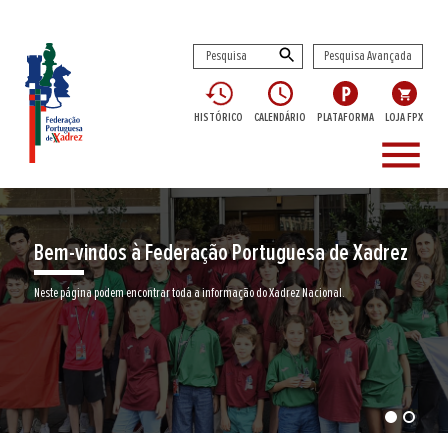
Pesquisa Avançada
HISTÓRICO
CALENDÁRIO
PLATAFORMA
LOJA FPX
menu
Bem-vindos à Federação Portuguesa de Xadrez
Neste página podem encontrar toda a informação do Xadrez Nacional.