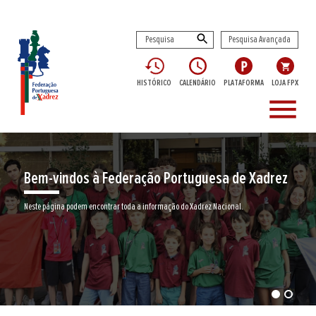
Pesquisa Avançada
HISTÓRICO
CALENDÁRIO
PLATAFORMA
LOJA FPX
menu
Bem-vindos à Federação Portuguesa de Xadrez
Neste página podem encontrar toda a informação do Xadrez Nacional.