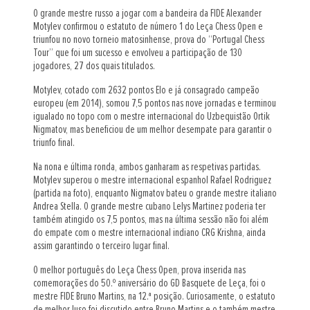
O grande mestre russo a jogar com a bandeira da FIDE Alexander
Motylev confirmou o estatuto de número 1 do Leça Chess Open e
triunfou no novo torneio matosinhense, prova do “Portugal Chess
Tour” que foi um sucesso e envolveu a participação de 130
jogadores, 27 dos quais titulados.
Motylev, cotado com 2632 pontos Elo e já consagrado campeão
europeu (em 2014), somou 7,5 pontos nas nove jornadas e terminou
igualado no topo com o mestre internacional do Uzbequistão Ortik
Nigmatov, mas beneficiou de um melhor desempate para garantir o
triunfo final.
Na nona e última ronda, ambos ganharam as respetivas partidas.
Motylev superou o mestre internacional espanhol Rafael Rodriguez
(partida na foto), enquanto Nigmatov bateu o grande mestre italiano
Andrea Stella. O grande mestre cubano Lelys Martinez poderia ter
também atingido os 7,5 pontos, mas na última sessão não foi além
do empate com o mestre internacional indiano CRG Krishna, ainda
assim garantindo o terceiro lugar final.
O melhor português do Leça Chess Open, prova inserida nas
comemorações do 50.º aniversário do GD Basquete de Leça, foi o
mestre FIDE Bruno Martins, na 12.ª posição. Curiosamente, o estatuto
de melhor luso foi discutido entre Bruno Martins e o também mestre