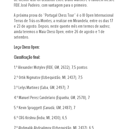
FIDE José Padeiro, com vantagem para o primeiro.
A próxima prova do “Portugal Chess Tour” é o III Open Internacional
Terras de Trás-os-Montes, a realizar em Mirandela, entre os dias 17
e 23 de agosto. Depois, neste quente mês em termos de xadrez,
ainda teremos o Maia Chess Open, entre 26 de agosto e 1 de
setembro.
Leça Chess Open:
Classificação final:
1.º Alexander Motylev (FIDE, GM, 2632), 7,5 pontos
2.º Ortik Nigmatov (Uzbequistão, MI, 2437), 7,5
3.º Lelys Martinez (Cuba, GM, 2497), 7
4.º Manuel Perez Candelario (Espanha, GM, 2578), 7
5.º Kevin Spraggett (Canadá, GM, 2487), 7
6.º CRG Krishna (Índia, MI, 2430), 6,5
7.º Abdimalik Abdisalimov (Uzbequistão, MI, 2437), 6,5