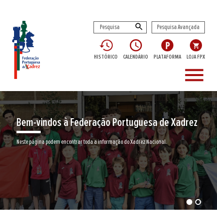
Pesquisa Avançada
HISTÓRICO
CALENDÁRIO
PLATAFORMA
LOJA FPX
menu
Bem-vindos à Federação Portuguesa de Xadrez
Neste página podem encontrar toda a informação do Xadrez Nacional.