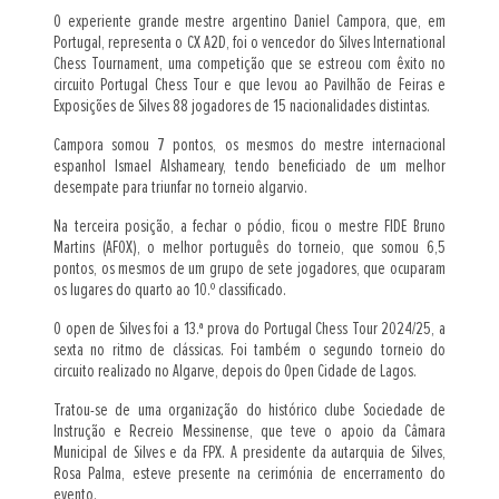
O experiente grande mestre argentino Daniel Campora, que, em
Portugal, representa o CX A2D, foi o vencedor do Silves International
Chess Tournament, uma competição que se estreou com êxito no
circuito Portugal Chess Tour e que levou ao Pavilhão de Feiras e
Exposições de Silves 88 jogadores de 15 nacionalidades distintas.
Campora somou 7 pontos, os mesmos do mestre internacional
espanhol Ismael Alshameary, tendo beneficiado de um melhor
desempate para triunfar no torneio algarvio.
Na terceira posição, a fechar o pódio, ficou o mestre FIDE Bruno
Martins (AFOX), o melhor português do torneio, que somou 6,5
pontos, os mesmos de um grupo de sete jogadores, que ocuparam
os lugares do quarto ao 10.º classificado.
O open de Silves foi a 13.ª prova do Portugal Chess Tour 2024/25, a
sexta no ritmo de clássicas. Foi também o segundo torneio do
circuito realizado no Algarve, depois do Open Cidade de Lagos.
Tratou-se de uma organização do histórico clube Sociedade de
Instrução e Recreio Messinense, que teve o apoio da Câmara
Municipal de Silves e da FPX. A presidente da autarquia de Silves,
Rosa Palma, esteve presente na cerimónia de encerramento do
evento.