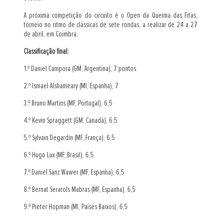
A próxima competição do circuito é o Open da Queima das Fitas,
torneio no ritmo de clássicas de sete rondas, a realizar de 24 a 27
de abril, em Coimbra.
Classificação final:
1.º Daniel Campora (GM, Argentina), 7 pontos
2.º Ismael Alshameary (MI, Espanha), 7
3.º Bruno Martins (MF, Portugal), 6,5
4.º Kevin Spraggett (GM, Canadá), 6,5
5.º Sylvain Degardin (MF, França), 6,5
6.º Hugo Lux (MF, Brasil), 6,5
7.º Daniel Sanz Wawer (MF, Espanha), 6,5
8.º Bernat Serarols Mabras (MF, Espanha), 6,5
9.º Pieter Hopman (MI, Países Baixos), 6,5