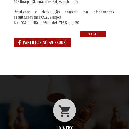
10.º Ibragim Khamrakulov (GM, Espanha), 6,5
Resultados e classificação completa em:
https://chess-
results.com/tnr1105259.aspx?
lan=10&art=1&rd=9&turdet=YES&flag=30
VOLTAR
PARTILHAR NO FACEBOOK
LOJA FPX